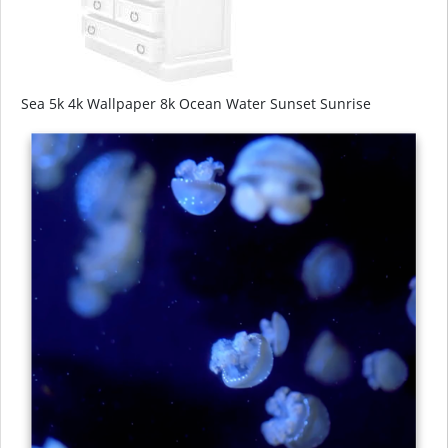
Sea 5k 4k Wallpaper 8k Ocean Water Sunset Sunrise